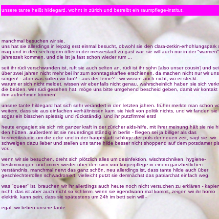
unsere tante heißt hildegard, wohnt in zürich und betreibt ein raumpflege-institut.
manchmal besuchen wir sie.
uns hat sie allerdings in leipzig erst einmal besucht, obwohl sie den clara-zetkin-erhohlungspark 
mag und in den sechzigern öfter in der messestadt zu gast war. sie will auch nur in der "warmen"
jahreszeit kommen, und die ist ja fast schon wieder rum ...
seit ihr rüdi verschwunden ist, ruft sie auch selten an. rüdi ist ihr sohn [also unser cousin] und sei
über zwei jahren nicht mehr bei ihr zum sonntagskaffee erschienen. da machen nicht nur wir uns
sorgen! - aber was sollen wir tun? - aus der ferne? - wir wissen auch nicht, wo er steckt.
warum er sich nicht meldet, wissen wir ebenfalls nicht genau. wahrscheinlich haben sie sich verk
die beiden. wer rüdi gesehen hat, möge uns bitte umgehend bescheid geben, damit wir kontakt
ihm aufnehmen können!
unsere tante hildegard hat sich sehr verändert in den letzten jahren. früher merkte man schon v
weitem, dass sie aus einfachen verhältnissen kam. sie hielt von politik nichts, und wir fanden sie
sogar ein bisschen spiessig und rückständig. und ihr putzfimmel erst!
heute engagiert sie sich mit ganzer kraft in der züricher aids-hilfe. mit ihrer meinung hält sie nie h
den hütten. außerdem ist sie neuerdings ständig in berlin - fliegen sei ja billiger als das
kosmetikstudio um die ecke und in der hauptstadt schlüge der puls der neuen zeit, sagt sie. wir
schweigen dazu lieber und stellen uns tante hilde besser nicht shoppend auf dem potsdamer pl
vor...
wenn wir sie besuchen, dreht sich plötzlich alles um desinfektion, wischtechniken, hygiene-
bestimmungen und immer wieder über den sinn von körperpflege in einem ganzheitlichen
verständnis. manchmal nervt das ganz schön. neu allerdings ist, dass tante hilde auch über
geschlechterrollen schwadroniert. vielleicht putzt sie demnächst das patriarchat einfach weg.
was "queer" ist, brauchen wir ihr allerdings auch heute noch nicht versuchen zu erklären - kapiert
nicht. das ist aber auch nicht so schlimm. wenn sie irgendwann mal kommt, zeigen wir ihr homo
elektrik. kann sein, dass sie spätestens um 24h im bett sein will -
egal. wir lieben unsere tante: