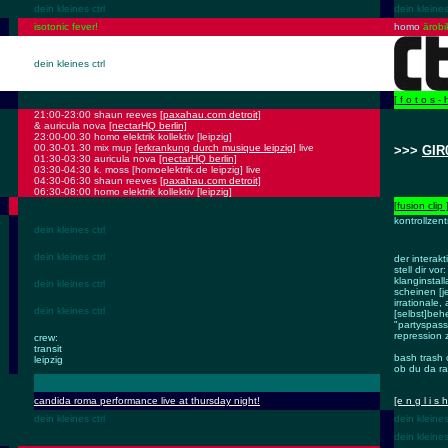
dein kleines ctrl
dein kleines
isotonic fever!
homo
ärobi
dein kleines ctrl
[
f o t o s - h
21:00-23:00 shaun reeves
[paxahau.com detroit]
& auricula nova
[nectarHQ berlin]
23:00-00.30 homo elektrik kollektiv [leipzig]
00.30-01.30 mix mup
[erkrankung durch musique leipzig]
live
>>>
GIR
01:30-03:30 auricula nova
[nectarHQ berlin]
03:30-04:30 k. moss [homoelektrik.de leipzig] live
04:30-06:30 shaun reeves
[paxahau.com detroit]
06:30-08:00 homo elektrik kollektiv [leipzig]
[
fusion clip 
kontrollzen
dein kleines ctrl
dein kleines ctrl
der interakt
stell dir v
klanginstall
dein kleines ctrl
scheinen [j
irrationale,
dein kleines ctrl
[selbst]beh
"partyspass"
repression 
crew:
transit
bash trash 
leipzig
ob du da r
candida roma performance live at thursday night!
[e n g l i s h
dein kleines ctrl
dein kleines
dein kleines