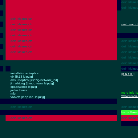
dein kleines
dein kleines
dein kleines ctrl
dein kleines ctrl
noch mehr 
dein kleines ctrl
dein kleines ctrl
dein kleines ctrl
dein kleines
dein kleines ctrl
dein kleines
dein kleines ctrl
dein kleines
dein kleines
dein kleines
dein kleines
installationen/optics
[b a c k !]
vjk [fk13 leipzig]
absurdoptics [leipzig/network_23]
jim whiting [bimbo town leipzig]
spaceworks leipzig
jackie bruce
more info [
mfo
www.fusion-
volt/ctrl [loop inc. leipzig]
dein kleines ctrl
dein kleines
kontrollzen
dein kleines ctrl
dein kleines