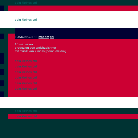
dein kleines ctrl
dein kleines ctrl
FUSION CLIP!!!
modem
dsl
10 min video
produziert von weichzeichner
mit musik von k.moss [homo elektrik]
dein kleines ctrl
dein kleines ctrl
dein kleines ctrl
dein kleines ctrl
dein kleines ctrl
dein kleines ctrl
dein kleines ctrl
dein kleines ctrl