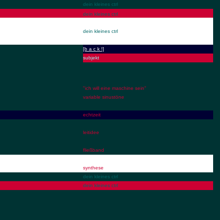
dein kleines ctrl
le plateaux
dein kleines ctrl
dein kleines ctrl
[b a c k !]
subjekt
"ich will eine maschine sein"
variable sinustöne
echtzeit
leitidee
fließband
synthese
dein kleines ctrl
dein kleines ctrl