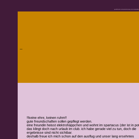
gentrification und prekarisierung sind standardbeg
_
!!keine ehre, keinen ruhm!!
gute freundschaften sollen gepflegt werden.
eine freundin heisst elektrohäppchen und wohnt im spartacus (der ist in p
das klingt doch nach urlaub im club. ich habe gerade viel zu tun, doch die
ergebnisse sind nicht sichtbar.
deshalb freue ich mich schon auf den ausflug und unser lang ersehntes