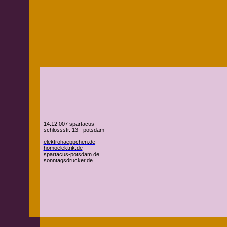
14.12.007 spartacus
schlossstr. 13 - potsdam
elektrohaeppchen.de
homoelektrik.de
spartacus-potsdam.de
sonntagsdrucker.de