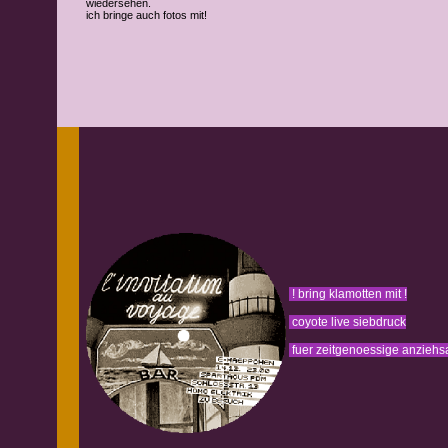
wiedersehen.
ich bringe auch fotos mit!
! bring klamotten mit !
coyote live siebdruck
fuer zeitgenoessige anzieh