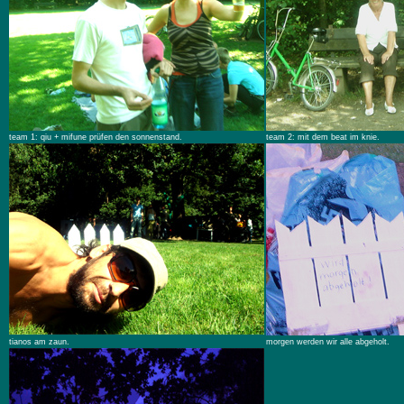
team 1: qiu + mifune prüfen den sonnenstand.
team 2: mit dem beat im knie.
tianos am zaun.
morgen werden wir alle abgeholt.