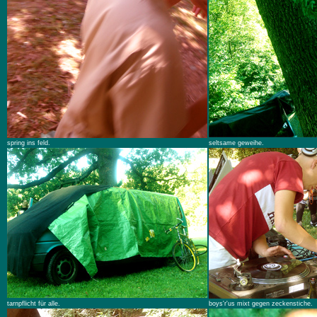
spring ins feld.
seltsame geweihe.
tarnpflicht für alle.
boys'r'us mixt gegen zeckenstiche.