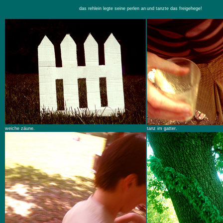
das
rehlein legte seine perlen an
und tanzte das freigehege!
weiche zäune.
tanz im gatter.