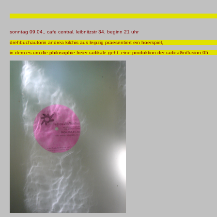
sonntag 09.04., cafe central, leibnitzstr 34, beginn 21 uhr
drehbuchautorin andrea kilchis aus leipzig praesentiert ein hoerspiel,
in dem es um die philosophie freier radikale geht. eine produktion der radical/in/fusion 05.