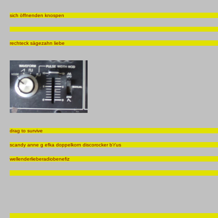
sich öffnenden knospen
rechteck sägezahn liebe
drag to survive
scandy anne g efka doppelkorn discorocker b'r'us
wellenderlieberadiobenefiz