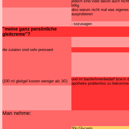
jedoch sind viele davon auch nich
billig.
also warum nicht mal was eigenes
ausprobieren
- sozusagen
"meine ganz persönliche
gleitcreme"?
die zutaten sind sehr preiswert
und im bastlerInnenbedarf bzw.in 
(100 ml gleitgel kosten weniger als 1€!)
apotheke problemlos zu bekomme
Man nehme:
30g Glycerin