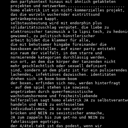
den partykontext hinaus mit ähnlich getakteten

projekten und netzwerken..........................

homo elektrik ist ein nicht-kommerzielles projekt,

das die wurzeln wuchernder eintrittsund

getränkepreise kappt.

selbstausbeutung wird mit endorphin plus

solidaritätszuschlag vergütet. die liebe zu

elektronischer tanzmusik a la lipsi tech, zu hedonis
gewimmel, zu politisch-künstlerischer

arbeit bildet die klammer für alle,

die mit behutsamer hingabe füreinander die

bassboxen aufstellen. auf einer party entsteht

ein raum der vielfalt, in dem starre und

normierende kategorien durchlässig werden,

ein ort, an dem die körper der tanzenden nicht

mehr geschlechtlich oder sexuell definiert

sind, sondern an dem platz ist für ein pulsierendes,
lachendes, infektiöses dazwischen. identitäten

drehen sich im boom-boom-boom

der boxen, erfinden sich neu, werden hinterfragt

- auf dem spiel stehen sie sowieso.

angetrieben durch queerfeministische

wachstumshormone und freiheitsliebende

helferzellen sagt homo elektrik JA zu selbstverantwo
handeln und NEIN zu entfesseltem

individualismus, JA zu sex unter

brücken und NEIN zu sexistischer anmache,

JA zum zappeln bis zum get-no und NEIN zu

fahrlässigen egotrips.

der 4/4tel-takt ist das podest, wenn wir
