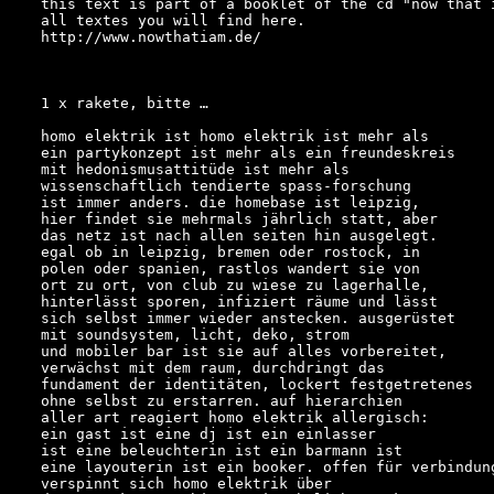
this text is part of a booklet of the cd "now that 
http://www.nowthatiam.de/
1 x rakete, bitte …

homo elektrik ist homo elektrik ist mehr als

ein partykonzept ist mehr als ein freundeskreis

mit hedonismusattitüde ist mehr als

wissenschaftlich tendierte spass-forschung

ist immer anders. die homebase ist leipzig,

hier findet sie mehrmals jährlich statt, aber

das netz ist nach allen seiten hin ausgelegt.

egal ob in leipzig, bremen oder rostock, in

polen oder spanien, rastlos wandert sie von

ort zu ort, von club zu wiese zu lagerhalle,

hinterlässt sporen, infiziert räume und lässt

sich selbst immer wieder anstecken. ausgerüstet

mit soundsystem, licht, deko, strom

und mobiler bar ist sie auf alles vorbereitet,

verwächst mit dem raum, durchdringt das

fundament der identitäten, lockert festgetretenes

ohne selbst zu erstarren. auf hierarchien

aller art reagiert homo elektrik allergisch:

ein gast ist eine dj ist ein einlasser

ist eine beleuchterin ist ein barmann ist

eine layouterin ist ein booker. offen für verbindung
verspinnt sich homo elektrik über
