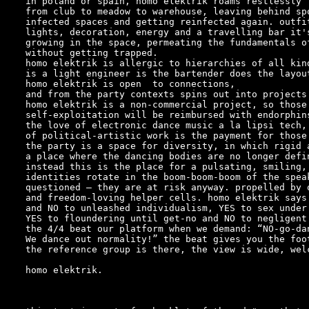
in poland or spain, homo elektrik roams restlessly f
from club to meadow to warehouse, leaving behind spo
infected spaces and getting reinfected again. outfit
lights, decoration, energy and a travelling bar it's
growing in the space, permeating the fundamentals of
without getting trapped.

homo elektrik is allergic to hierarchies of all kin
is a light engineer is the bartender does the layout
homo elektrik is open  to connections,

and from the party contexts spins out into projects
homo elektrik is a non-commercial project, so those
self-exploitation will be reimbursed with endorphins
the love of electronic dance music a la lipsi tech, 
of political-artistic work is the payment for those 
the party is a space for diversity, in which rigid 
a place where the dancing bodies are no longer defin
instead this is the place for a pulsating, smiling, 
identities rotate in the boom-boom-boom of the speak
questioned – they are at risk anyway. propelled by q
and freedom-loving helper cells. homo elektrik says 
and NO to unleashed individualism, YES to sex under
YES to floundering until get-no and NO to negligent 
the 4/4 beat our platform when we demand: “NO-go-dan
We dance out normality!” the beat gives you the foot
the reference group is there, the view is wide, welc
homo elektrik.
