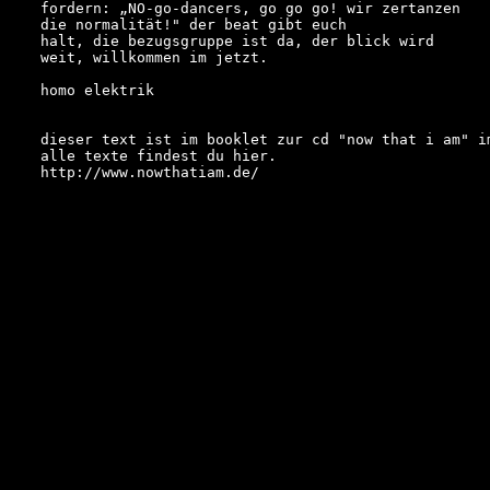
fordern: „NO-go-dancers, go go go! wir zertanzen

die normalität!" der beat gibt euch

halt, die bezugsgruppe ist da, der blick wird

weit, willkommen im jetzt.

homo elektrik

dieser text ist im booklet zur cd "now that i am" im
http://www.nowthatiam.de/