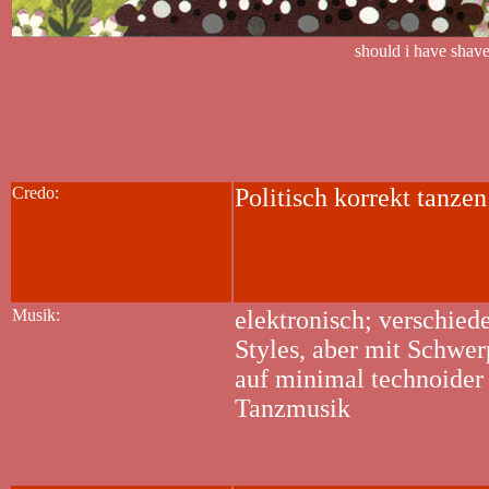
should i have shav
Credo:
Politisch korrekt tanzen
..................................................
Musik:
elektronisch; verschied
Styles, aber mit Schwe
auf minimal technoider
Tanzmusik