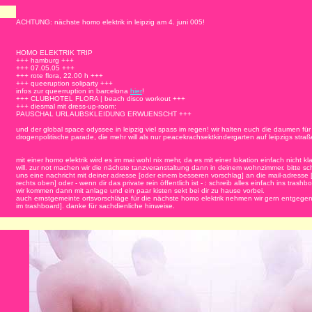
ACHTUNG: nächste homo elektrik in leipzig am 4. juni 005!
HOMO ELEKTRIK TRIP
+++ hamburg
+++
+++
07.05.05
+++
+++ rote flora, 22.00 h
+++
+++ queeruption soliparty
+++
infos zur queerruption in barcelona
hier
!
+++ CLUBHOTEL FLORA | beach disco workout
+++
+++ diesmal mit dress-up-room:
PAUSCHAL URLAUBSKLEIDUNG ERWUENSCHT
+++
und der global space odyssee in leipzig viel spass im regen!
wir halten euch die daumen für
drogenpolitische parade, die mehr will als nur peacekrachsektkindergarten auf leipzigs straß
mit einer homo elektrik wird es im mai wohl nix mehr, da es mit einer lokation einfach nicht k
will. zur not machen wir die nächste tanzveranstaltung dann in deinem wohnzimmer. bitte sc
uns eine nachricht mit deiner adresse [oder einem besseren vorschlag] an die mail-adresse 
rechts oben] oder - wenn dir das private rein öffentlich ist - : schreib alles einfach ins trashb
wir kommen dann mit anlage und ein paar kisten sekt bei dir zu hause vorbei.
auch ernstgemeinte ortsvorschläge für die nächste homo elektrik nehmen wir gern entgegen
im trashboard]. danke für sachdienliche hinweise.