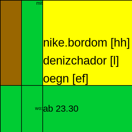
mit
nike.bordom [hh]
denizchador [l]
oegn [ef]
ab 23.30
wo: