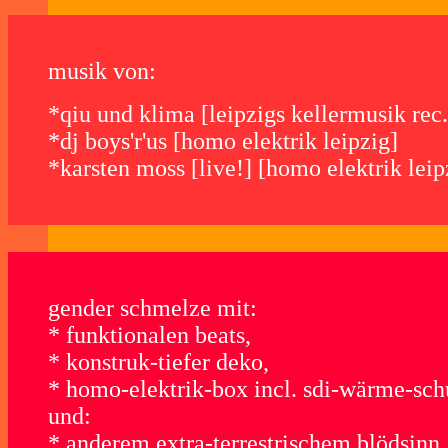
musik von:
*qiu und klima [leipzigs kellermusik rec.
*dj boys'r'us [homo elektrik leipzig]
*karsten moss [
live!
] [homo elektrik leip
gender schmelze mit:
* funktionalen beats,
* konstruk-tiefer deko,
* homo-elektrik-box incl. sdi-wärme-sch
und:
* anderem extra-terrestrischem blödsinn