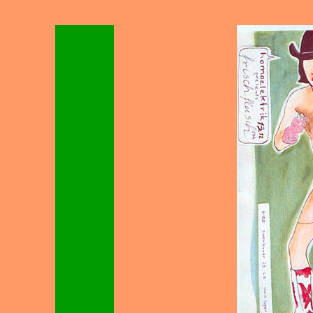
xxxx
xxxxx