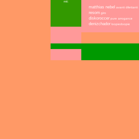
mit:
......
matthias nebel
avanti dilettanti
......
resom
giro
......
diskoroccer
pure arrogance
......
denizchador
loopiedoopie